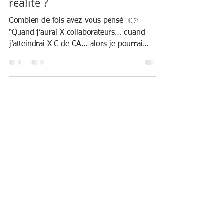
L'effet de seuil, mythe ou
réalité ?
Combien de fois avez-vous pensé :👉
“Quand j’aurai X collaborateurs… quand
j’atteindrai X € de CA… alors je pourrai
enfin…” C’est une illusion, une fausse
croyance qui freine (beaucoup) de cabinets
On se raconte que la taille débloquera tout
:➡️ plus de moyens➡️ plus de performance➡️
plus de liberté Mais la réalité est tout autre :
👉 La performance n’attend pas le nombre
de collaborateurs. Si vous êtes bloqué à 20,
vous le serez probablement aussi à 40. Et si
vous progressez