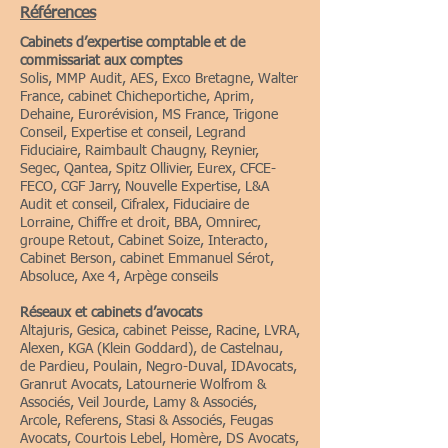
Références
Cabinets d’expertise comptable et de
commissariat aux comptes
Solis, MMP Audit, AES, Exco Bretagne, Walter
France, cabinet Chicheportiche, Aprim,
Dehaine, Eurorévision, MS France, Trigone
Conseil, Expertise et conseil, Legrand
Fiduciaire, Raimbault Chaugny, Reynier,
Segec, Qantea, Spitz Ollivier, Eurex, CFCE-
FECO, CGF Jarry, Nouvelle Expertise, L&A
Audit et conseil, Cifralex, Fiduciaire de
Lorraine, Chiffre et droit, BBA, Omnirec,
groupe Retout, Cabinet Soize, Interacto,
Cabinet Berson, cabinet Emmanuel Sérot,
Absoluce, Axe 4, Arpège conseils
Réseaux et cabinets d’avocats
Altajuris, Gesica, cabinet Peisse, Racine, LVRA,
Alexen, KGA (Klein Goddard), de Castelnau,
de Pardieu, Poulain, Negro-Duval, IDAvocats,
Granrut Avocats, Latournerie Wolfrom &
Associés, Veil Jourde, Lamy & Associés,
Arcole, Referens, Stasi & Associés, Feugas
Avocats, Courtois Lebel, Homère, DS Avocats,